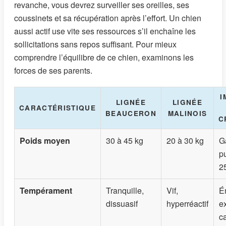
revanche, vous devrez surveiller ses oreilles, ses
coussinets et sa récupération après l’effort. Un chien
aussi actif use vite ses ressources s’il enchaîne les
sollicitations sans repos suffisant. Pour mieux
comprendre l’équilibre de ce chien, examinons les
forces de ses parents.
I
LIGNÉE
LIGNÉE
CARACTÉRISTIQUE
BEAUCERON
MALINOIS
C
Poids moyen
30 à 45 kg
20 à 30 kg
G
p
2
Tempérament
Tranquille,
Vif,
É
dissuasif
hyperréactif
e
c