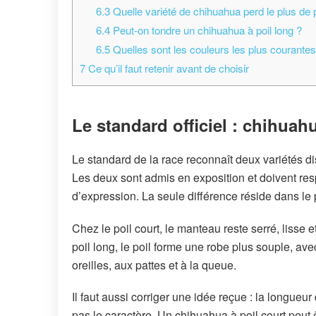
6.3
Quelle variété de chihuahua perd le plus de p
6.4
Peut-on tondre un chihuahua à poil long ?
6.5
Quelles sont les couleurs les plus courante
7
Ce qu’il faut retenir avant de choisir
Le standard officiel : chihuahu
Le standard de la race reconnaît deux variétés dis
Les deux sont admis en exposition et doivent resp
d’expression. La seule différence réside dans le
Chez le poil court, le manteau reste serré, lisse et
poil long, le poil forme une robe plus souple, av
oreilles, aux pattes et à la queue.
Il faut aussi corriger une idée reçue : la longueu
pas le caractère. Un chihuahua à poil court peut 