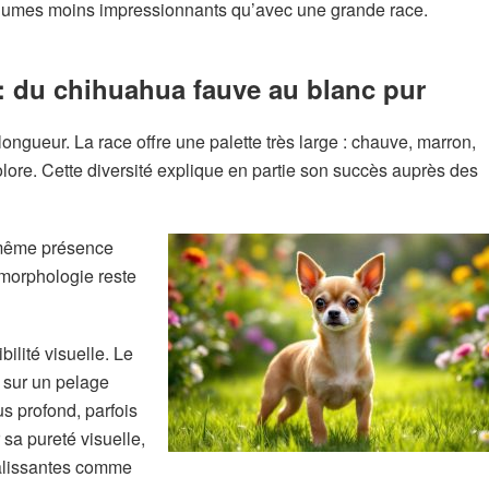
 volumes moins impressionnants qu’avec une grande race.
: du chihuahua fauve au blanc pur
gueur. La race offre une palette très large : chauve, marron,
colore. Cette diversité explique en partie son succès auprès des
 même présence
 morphologie reste
ilité visuelle. Le
 sur un pelage
us profond, parfois
 sa pureté visuelle,
salissantes comme