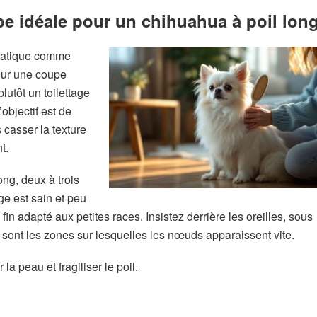
oupe idéale pour un chihuahua à poil lon
ématique comme
Pour une coupe
lutôt un toilettage
’objectif est de
 casser la texture
t.
ong, deux à trois
ge est sain et peu
n adapté aux petites races. Insistez derrière les oreilles, sous
 ce sont les zones sur lesquelles les nœuds apparaissent vite.
la peau et fragiliser le poil.