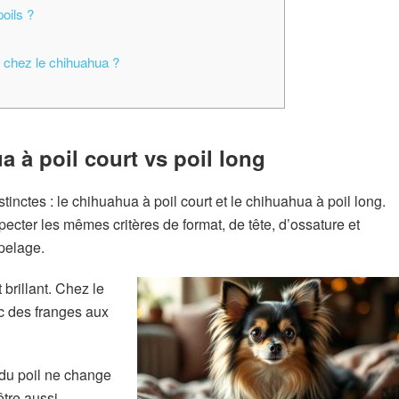
oils ?
s chez le chihuahua ?
a à poil court vs poil long
tinctes : le chihuahua à poil court et le chihuahua à poil long.
ecter les mêmes critères de format, de tête, d’ossature et
 pelage.
 brillant. Chez le
ec des franges aux
r du poil ne change
être aussi