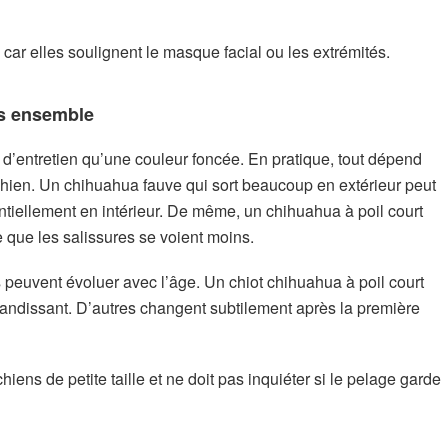
car elles soulignent le masque facial ou les extrémités.
rs ensemble
 d’entretien qu’une couleur foncée. En pratique, tout dépend
 chien. Un chihuahua fauve qui sort beaucoup en extérieur peut
ntiellement en intérieur. De même, un chihuahua à poil court
 que les salissures se voient moins.
rs peuvent évoluer avec l’âge. Un chiot chihuahua à poil court
grandissant. D’autres changent subtilement après la première
s de petite taille et ne doit pas inquiéter si le pelage garde