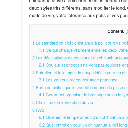
chihuahua fauve à poil court et un chihuahua blanc
deux styles très différents, sans modifier le fond. 
mode de vie, votre tolérance aux poils et vos goût
Contenu
[
1
Le standard officiel : chihuahua à poil court vs poi
1.1
Ce qui change vraiment entre les deux varié
2
Les déclinaisons de couleurs : du chihuahua fauv
2.1
Couleur et entretien ne vont pas toujours e
3
Entretien et toilettage : la coupe idéale pour un ch
3.1
Les zones à raccourcir avec prudence
4
Perte de poils : quelle variété demande le plus d
4.1
Comment organiser le brossage selon le typ
5
Choisir selon votre style de vie
6
FAQ
6.1
Quel est le tempérament d’un chihuahua à poi
6.2
Quel entretien pour un chihuahua à poil long