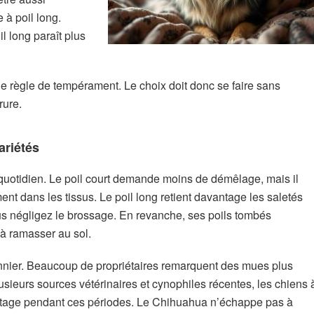
 à poil long.
l long paraît plus
ne règle de tempérament. Le choix doit donc se faire sans
rure.
ariétés
n quotidien. Le poil court demande moins de démêlage, mais il
ment dans les tissus. Le poil long retient davantage les saletés
us négligez le brossage. En revanche, ses poils tombés
 à ramasser au sol.
onnier. Beaucoup de propriétaires remarquent des mues plus
sieurs sources vétérinaires et cynophiles récentes, les chiens 
tage pendant ces périodes. Le Chihuahua n’échappe pas à