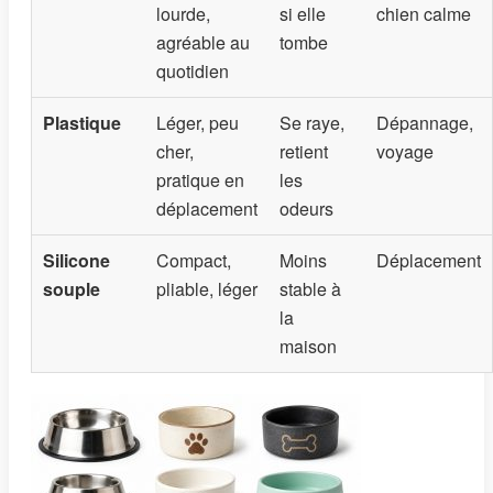
lourde,
si elle
chien calme
agréable au
tombe
quotidien
Plastique
Léger, peu
Se raye,
Dépannage,
cher,
retient
voyage
pratique en
les
déplacement
odeurs
Silicone
Compact,
Moins
Déplacement
souple
pliable, léger
stable à
la
maison