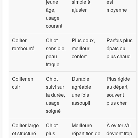
jeune
simple à
est
âge,
ajuster
moyenne
usage
courant
Collier
Chiot
Plus doux,
Parfois plus
rembourré
sensible,
meilleur
épais ou
peau
confort
plus chaud
fragile
Collier en
Chiot
Durable,
Plus rigide
cuir
suivi sur
agréable
au départ,
la durée,
une fois
souvent
usage
assoupli
plus cher
soigné
Collier large
Chiot
Meilleure
À éviter s’il
et structuré
plus
répartition de
devient trop