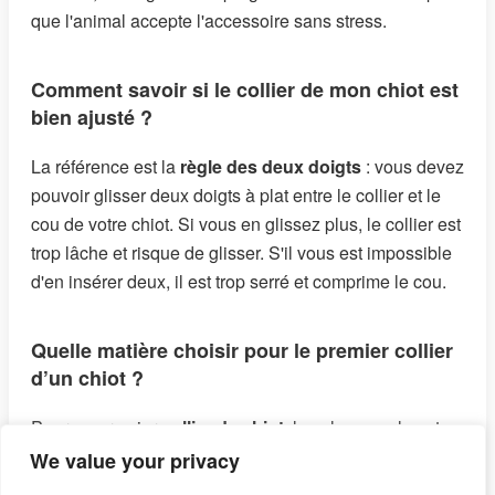
que l'animal accepte l'accessoire sans stress.
Comment savoir si le collier de mon chiot est
bien ajusté ?
La référence est la
règle des deux doigts
: vous devez
pouvoir glisser deux doigts à plat entre le collier et le
cou de votre chiot. Si vous en glissez plus, le collier est
trop lâche et risque de glisser. S'il vous est impossible
d'en insérer deux, il est trop serré et comprime le cou.
Quelle matière choisir pour le premier collier
d’un chiot ?
Pour un premier
collier de chiot
, le nylon souple est
souvent le meilleur choix : léger, facile à nettoyer et
We value your privacy
disponible en toutes tailles. Si votre chiot a la peau