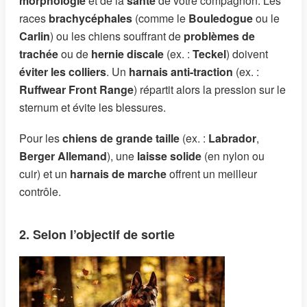
morphologie
et de la
santé
de votre compagnon. Les
races
brachycéphales
(comme le
Bouledogue
ou le
Carlin
) ou les chiens souffrant de
problèmes de
trachée
ou de
hernie discale
(ex. :
Teckel
) doivent
éviter les colliers
. Un
harnais anti-traction
(ex. :
Ruffwear Front Range
) répartit alors la pression sur le
sternum et évite les blessures.
Pour les
chiens de grande taille
(ex. :
Labrador
,
Berger Allemand
), une
laisse solide
(en nylon ou
cuir) et un
harnais de marche
offrent un meilleur
contrôle.
2. Selon l’objectif de sortie