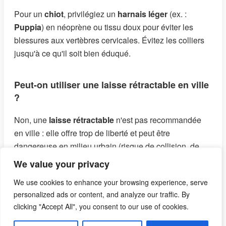
Pour un
chiot
, privilégiez un
harnais léger
(ex. :
Puppia
) en néoprène ou tissu doux pour éviter les
blessures aux vertèbres cervicales. Évitez les colliers
jusqu'à ce qu'il soit bien éduqué.
Peut-on utiliser une laisse rétractable en ville
?
Non, une
laisse rétractable
n'est pas recommandée
en ville : elle offre trop de liberté et peut être
dangereuse en milieu urbain (risque de collision, de
bagarre avec d'autres chiens). Préférez une
laisse
We value your privacy
courte
(1-2 m) pour plus de sécurité.
We use cookies to enhance your browsing experience, serve
personalized ads or content, and analyze our traffic. By
Quelles sont les meilleures marques de
clicking "Accept All", you consent to our use of cookies.
harnais ?