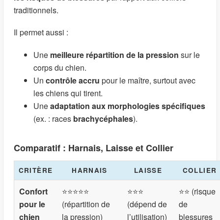
traditionnels.
Il permet aussi :
Une
meilleure répartition de la pression
sur le
corps du chien.
Un
contrôle accru
pour le maître, surtout avec
les chiens qui tirent.
Une
adaptation aux morphologies spécifiques
(ex. : races
brachycéphales
).
Comparatif : Harnais, Laisse et Collier
CRITÈRE
HARNAIS
LAISSE
COLLIER
Confort
⭐⭐⭐⭐⭐
⭐⭐⭐
⭐⭐ (risque
pour le
(répartition de
(dépend de
de
chien
la pression)
l’utilisation)
blessures