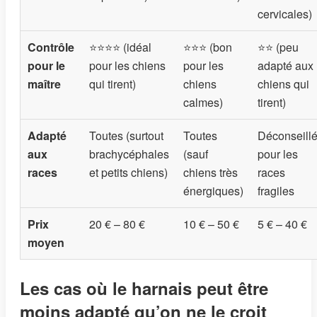
cervicales)
Contrôle
⭐⭐⭐⭐ (idéal
⭐⭐⭐ (bon
⭐⭐ (peu
pour le
pour les chiens
pour les
adapté aux
maître
qui tirent)
chiens
chiens qui
calmes)
tirent)
Adapté
Toutes (surtout
Toutes
Déconseill
aux
brachycéphales
(sauf
pour les
races
et petits chiens)
chiens très
races
énergiques)
fragiles
Prix
20 € – 80 €
10 € – 50 €
5 € – 40 €
moyen
Les cas où le harnais peut être
moins adapté qu’on ne le croit